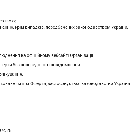
жертвою;
ненню, крім випадків, передбачених законодавством України.
люднення на офіційному вебсайті Організації.
Оферти без попереднього повідомлення.
ублікування.
виконанням цієї Оферти, застосовується законодавство України.
 а/с 28