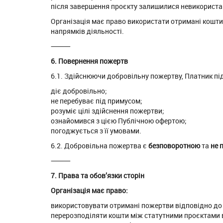
після завершення проєкту залишилися невикориста
Організація має право використати отримані кошти 
напрямків діяльності.
⸻
6. Повернення пожертв
6.1. Здійснюючи добровільну пожертву, Платник пі
діє добровільно;
не перебуває під примусом;
розуміє цілі здійснення пожертви;
ознайомився з цією Публічною офертою;
погоджується з її умовами.
6.2. Добровільна пожертва є
безповоротною
та
не 
⸻
7. Права та обов’язки сторін
Організація має право:
використовувати отримані пожертви відповідно до с
перерозподіляти кошти між статутними проєктами ві