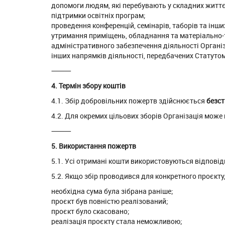
допомоги людям, які перебувають у складних житт
підтримки освітніх програм;
проведення конференцій, семінарів, таборів та інши
утримання приміщень, обладнання та матеріально-т
адміністративного забезпечення діяльності Організ
інших напрямків діяльності, передбачених Статутом
⸻
4. Термін збору коштів
4.1. Збір добровільних пожертв здійснюється
безс
4.2. Для окремих цільових зборів Організація може
⸻
5. Використання пожертв
5.1. Усі отримані кошти використовуються відповід
5.2. Якщо збір проводився для конкретного проєкту,
необхідна сума була зібрана раніше;
проєкт був повністю реалізований;
проєкт було скасовано;
реалізація проєкту стала неможливою;