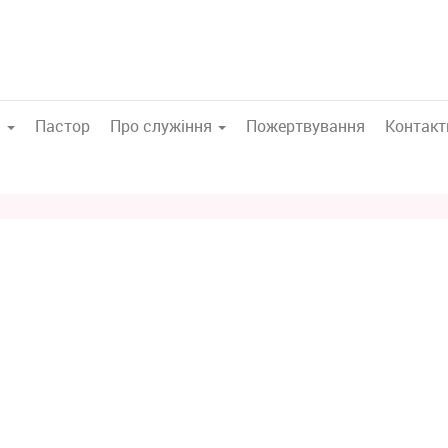
а
Пастор
Про служіння
Пожертвування
Контакт