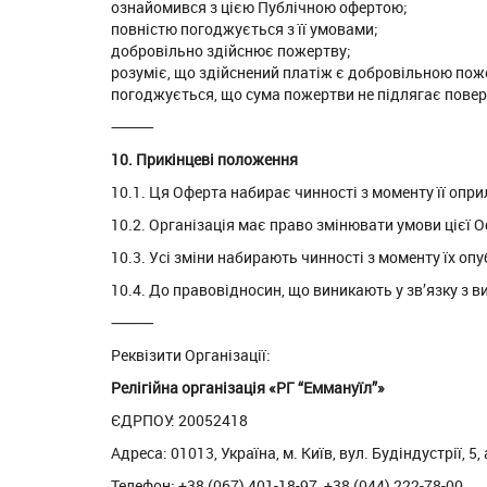
ознайомився з цією Публічною офертою;
повністю погоджується з її умовами;
добровільно здійснює пожертву;
розуміє, що здійснений платіж є добровільною по
погоджується, що сума пожертви не підлягає повер
⸻
10. Прикінцеві положення
10.1. Ця Оферта набирає чинності з моменту її опри
10.2. Організація має право змінювати умови цієї 
10.3. Усі зміни набирають чинності з моменту їх оп
10.4. До правовідносин, що виникають у зв’язку з 
⸻
Реквізити Організації:
Релігійна організація «РГ “Еммануїл”»
ЄДРПОУ: 20052418
Адреса: 01013, Україна, м. Київ, вул. Будіндустрії, 5,
Телефон: +38 (067) 401-18-97, +38 (044) 222-78-00