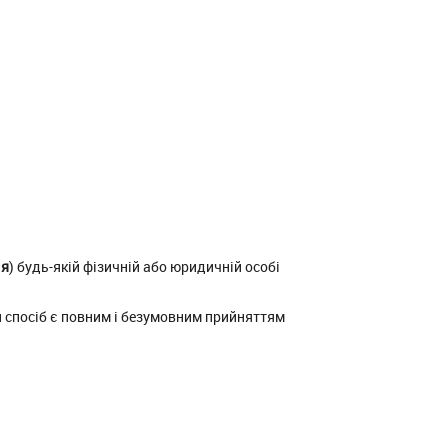
ія
) будь-якій фізичній або юридичній особі
й спосіб є повним і безумовним прийняттям