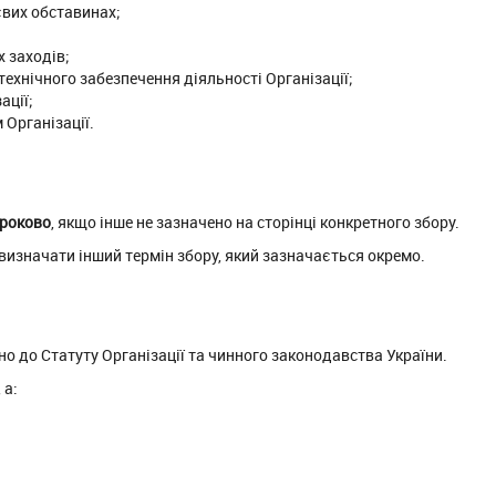
євих обставинах;
х заходів;
ехнічного забезпечення діяльності Організації;
ації;
 Організації.
троково
, якщо інше не зазначено на сторінці конкретного збору.
 визначати інший термін збору, який зазначається окремо.
но до Статуту Організації та чинного законодавства України.
 а: