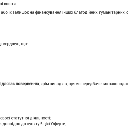
ні кошти,
або їх залишок на фінансування інших благодійних, гуманітарних, с
дтверджує, що:
підлягає поверненню
, крім випадків, прямо передбачених законода
воєї статутної діяльності;
дповідно до пункту 5 цієї Оферти;