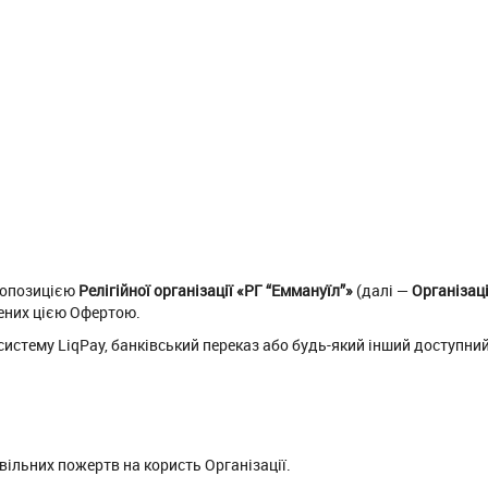
ропозицією
Релігійної організації «РГ “Еммануїл”»
(далі —
Організац
ених цією Офертою.
истему LiqPay, банківський переказ або будь-який інший доступни
ільних пожертв на користь Організації.