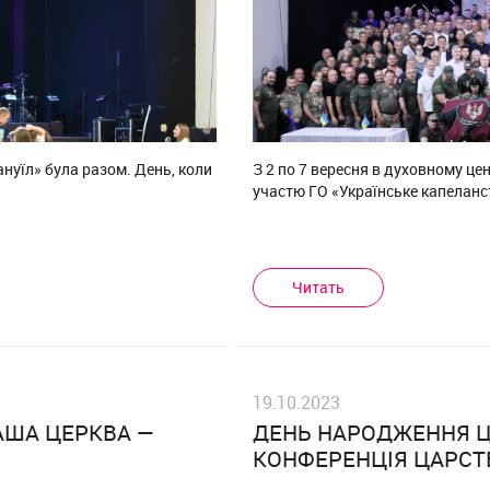
ануїл» була разом. День, коли
З 2 по 7 вересня в духовному це
участю ГО «Українське капеланс
Читать
19.10.2023
АША ЦЕРКВА —
ДЕНЬ НАРОДЖЕННЯ Ц
КОНФЕРЕНЦІЯ ЦАРСТ