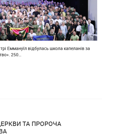
нтрі Еммануїл відбулась школа капеланів за
тво». 250…
ЕРКВИ ТА ПРОРОЧА
ВА