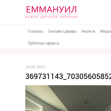
Головна
Онлайн Церква
Анонси
Меді
Публічна оферта
24.08.2023
369731143_7030560585