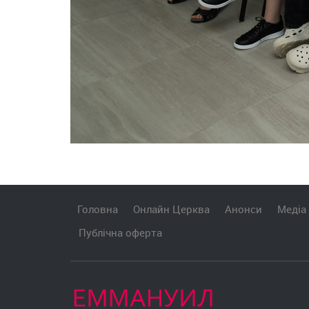
Головна
Онлайн Церква
Анонси
Медіа
Публічна оферта