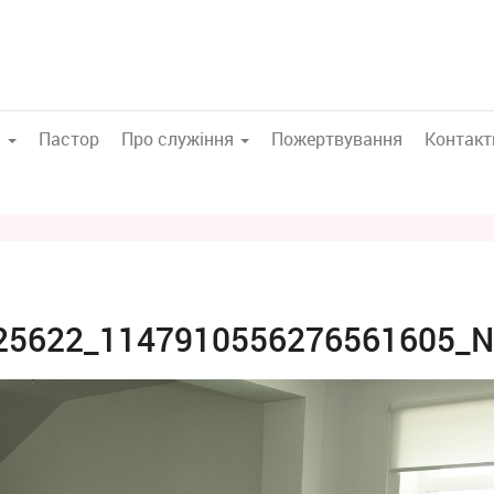
а
Пастор
Про служіння
Пожертвування
Контакт
25622_1147910556276561605_N