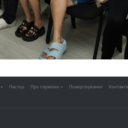
Пастор
Про служіння
Пожертвування
Контакт